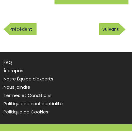
Navigation
Publication
Article
de
Précédent
Suivant
précédente
suivant
l’article
FAQ
À propos
Notre Équipe d’experts
Nous joindre
Termes et Conditions
Politique de confidentialité
Politique de Cookies